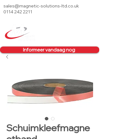
sales@magnetic-solutions-ltd.co.uk
0114 242 2211
Informeer vandaag nog
Schuimkleefmagne