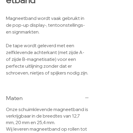
etband
Magneetband wordt vaak gebruikt in
de pop-up display-, tentoonstellings-
en signmarkten.
De tape wordt geleverd met een
zelfklevende achterkant (met zijde A-
of zijde B-magnetisatie) voor een
perfecte uitlijning zonder dat er
schroeven, nietjes of spijkers nodig zijn.
Al onze magneetbanden profiteren
van een sterke magnetisatie en zijn
Maten
verkrijgbaar in verschillende breedtes,
passend bij uw toepassing.
Onze schuimklevende magneetband is
verkrijgbaar in de breedtes van
12,7
Ons materiaal heeft een UV-coating op
mm, 20 mm en 25,4 mm.
de magnetische zijde om markeringen
Wij leveren magneetband op rollen tot