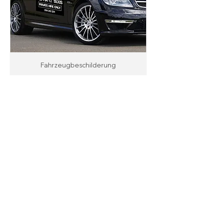
Fahrzeugbeschilderung
Magnetische Rollen in
Fahrzeugqualität
Wenn Sie Magnetrollen in
Fahrzeugqualität für die Beschilderung
Ihres Fahrzeugs benötigen, geben Sie
Ihre Bestellung bei Magnetic Solutions
Ltd. mit Sitz in Sheffield auf. Wir können
überall in Großbritannien liefern; Sie
können uns jederzeit unter
0114 242
2211
anrufen, um unsere Lieferzeiten zu
erfahren