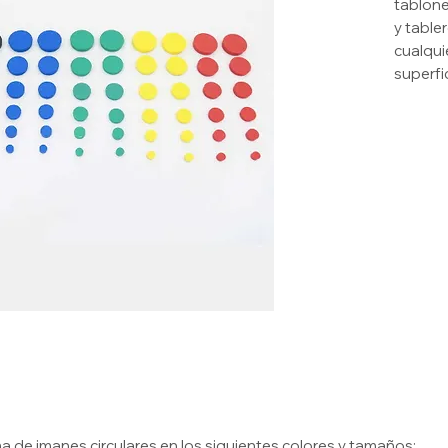
tablone
y table
cualqui
superfi
de imanes circulares en los siguientes colores y tamaños: